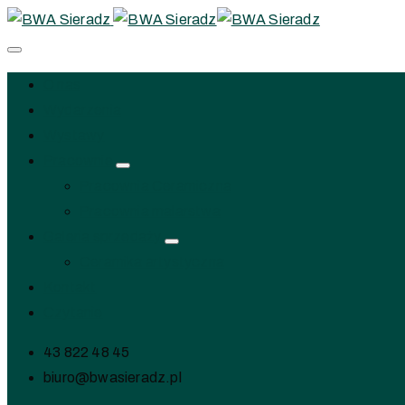
O nas
Wydarzenia
Wystawy
Pracownie
Pracownia Ceramiczna
Pracownia malarstwa
Galeria sprzedaży
Ceramika artystyczna
Kontakt
Czytanie
43 822 48 45
biuro@bwasieradz.pl