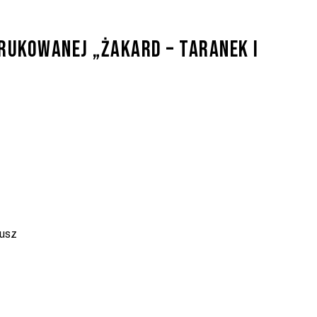
rukowanej „ŻAKARD – Taranek i
eusz