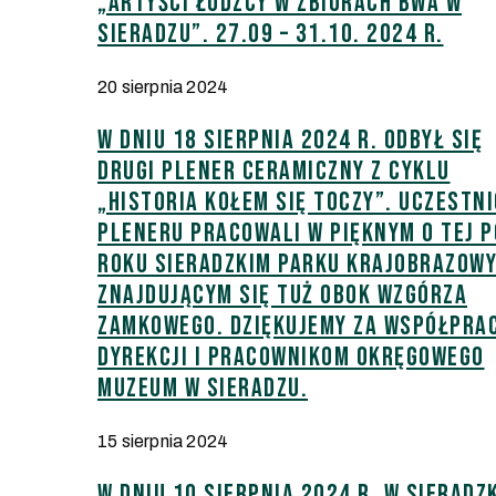
„Artyści łódzcy w zbiorach BWA w
Sieradzu”. 27.09 – 31.10. 2024 r.
20 sierpnia 2024
W dniu 18 sierpnia 2024 r. odbył się
drugi plener ceramiczny z cyklu
„HISTORIA KOŁEM SIĘ TOCZY”. Uczestni
pleneru pracowali w pięknym o tej 
roku Sieradzkim Parku Krajobrazow
znajdującym się tuż obok wzgórza
zamkowego. Dziękujemy za współpra
dyrekcji i pracownikom Okręgowego
Muzeum w Sieradzu.
15 sierpnia 2024
W dniu 10 sierpnia 2024 r. w Sieradz